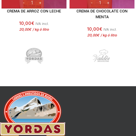
CREMA DE ARROZ CON LECHE
CREMA DE CHOCOLATE CON
MENTA
10,00
€
IVA incl.
10,00
€
20,00
€
/
 kg ó litro
IVA incl.
20,00
€
/
 kg ó litro